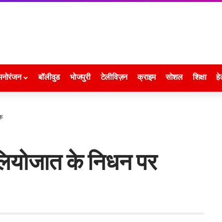
मनोरंजन
बॉलीवुड
भोजपुरी
टेलीविज़न
क्राइम
सोशल
शिक्षा
हे
क
फिलियोजात के निधन पर