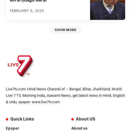
करने की प्रतिबद्धता व्यक्त की
FEBRUARY 6, 2025
SHOW MORE
Live7tv.com: Hindi News Channel of – Bengal, Bihar, Jharkhand, World:
Live 7 TV, Morning India, Aawami News, get latest news in Hindi, English
& Urdu, epaper- www.live7tv.com
Quick Links
About US
Epaper
About us