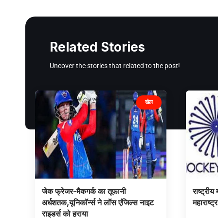
Related Stories
Uncover the stories that related to the post!
खेल
जेक फ्रेजर-मैकगर्क का तूफानी
राष्ट्री
अर्धशतक,यूनिकॉर्न्स ने लॉस एंजिल्स नाइट
महाराष्ट्
राइडर्स को हराया