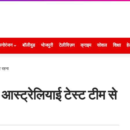
मनोरंजन
बॉलीवुड
भोजपुरी
टेलीविज़न
क्राइम
सोशल
शिक्षा
हे
र रहना
आस्ट्रेलियाई टेस्ट टीम से