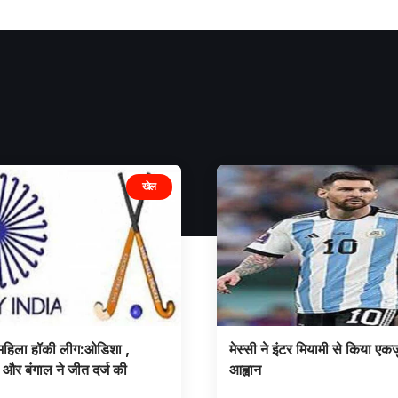
खेल
य महिला हॉकी लीग:ओडिशा ,
मेस्सी ने इंटर मियामी से किया एक
र और बंगाल ने जीत दर्ज की
आह्वान