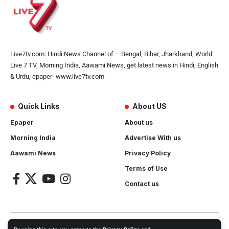
Live7tv.com: Hindi News Channel of – Bengal, Bihar, Jharkhand, World:
Live 7 TV, Morning India, Aawami News, get latest news in Hindi, English
& Urdu, epaper- www.live7tv.com
Quick Links
About US
Epaper
About us
Morning India
Advertise With us
Aawami News
Privacy Policy
Terms of Use
Contact us
2024- All Rights Reserved.
Live 7 tv
. Website Created by and