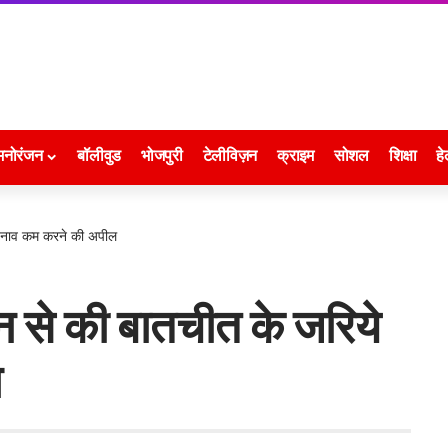
मनोरंजन
बॉलीवुड
भोजपुरी
टेलीविज़न
क्राइम
सोशल
शिक्षा
हे
 तनाव कम करने की अपील
न से की बातचीत के जरिये
ल