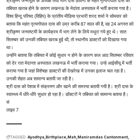
श्रीकृष्ण जन्मभूमि के अध्यक्ष तथा मणि दास छावनी के महंत नृत्यगोपाल दास को
तबियत खराब होने के कारण लखनऊ के मेदांता अस्पताल में भर्ती कराया गया है।
विश्व हिन्दू परिषद (विहिप) के प्रांतीय मीडिया प्रभारी शरद शर्मा ने सोमवार को
बताया कि महंत नृत्यगोपाल दास की उम्र करीब 87 साल की है, वह 24 अगस्त को
श्रीकृष्ण जन्माष्टमी के कार्यक्रम में भाग लेने के लिये मथुरा गये हुए थे। सात
सितम्बर को उनकी तबियत खराब हुई थी, तो स्थानीय डाक्टरों को दिखाया गया
था।
उन्होंने बताया कि तबियत में कोई सुधार न होने के कारण कल आठ सितम्बर रविवार
को देर रात मेदान्ता अस्पताल लखनऊ में भर्ती कराया गया। उन्हे आईसीयू में भर्ती
कराया गया है जहां विशेषज्ञ डाक्टरों की देखरेख में उनका इलाज चल रहा है।
उनकी सेहत अब सामान्य बतायी जा रही है।
श्री दास को पेशाब में संक्रमण और खाने की समस्या बतायी गयी है। श्री दास के
स्वास्थ्य में धीरे-धीरे सुधार हो रहा है। डॉक्टरों ने तबियत को सामान्य बताया है।
सं
लाइव 7
TAGGED:
Ayodhya
Birthplace
Mah
Maniramdas Cantonment