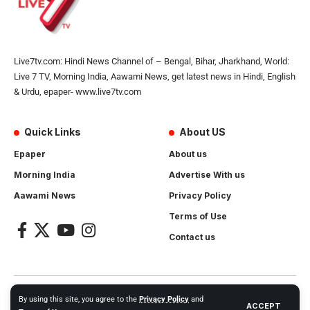
Live7tv.com: Hindi News Channel of – Bengal, Bihar, Jharkhand, World:
Live 7 TV, Morning India, Aawami News, get latest news in Hindi, English
& Urdu, epaper- www.live7tv.com
Quick Links
About US
Epaper
About us
Morning India
Advertise With us
Aawami News
Privacy Policy
Terms of Use
Contact us
2024- All Rights Reserved.
Live 7 tv
. Website Created by and
By using this site, you agree to the
Privacy Policy
and
ACCEPT