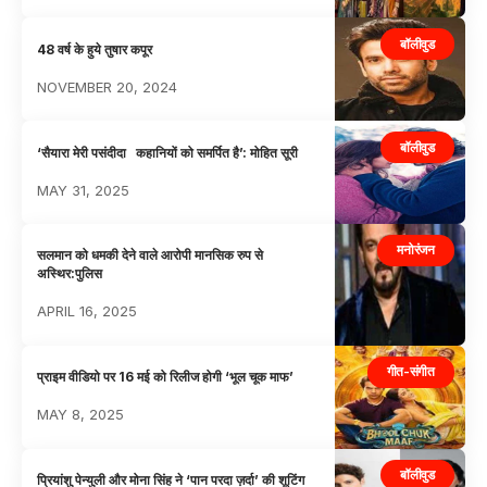
बॉलीवुड
48 वर्ष के हुये तुषार कपूर
NOVEMBER 20, 2024
बॉलीवुड
‘सैयारा मेरी पसंदीदा कहानियों को समर्पित है’: मोहित सूरी
MAY 31, 2025
मनोरंजन
सलमान को धमकी देने वाले आरोपी मानसिक रुप से
अस्थिर:पुलिस
APRIL 16, 2025
गीत-संगीत
प्राइम वीडियो पर 16 मई को रिलीज होगी ‘भूल चूक माफ’
MAY 8, 2025
बॉलीवुड
प्रियांशु पेन्युली और मोना सिंह ने ‘पान परदा ज़र्दा’ की शूटिंग