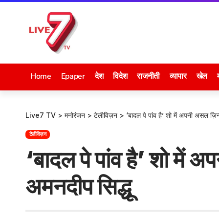
Home
Epaper
देश
विदेश
राजनीती
व्यापार
खेल
Live7 TV
>
मनोरंजन
>
टेलीविज़न
>
‘बादल पे पांव है’ शो में अपनी असल ज़िन्
टेलीविज़न
‘बादल पे पांव है’ शो में 
अमनदीप सिद्धू