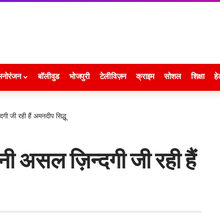
मनोरंजन
बॉलीवुड
भोजपुरी
टेलीविज़न
क्राइम
सोशल
शिक्षा
हे
दगी जी रही हैं अमनदीप सिद्धू
अपनी असल ज़िन्दगी जी रही हैं