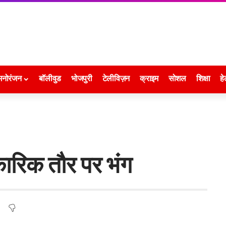
मनोरंजन
बॉलीवुड
भोजपुरी
टेलीविज़न
क्राइम
सोशल
शिक्षा
हे
ारिक तौर पर भंग