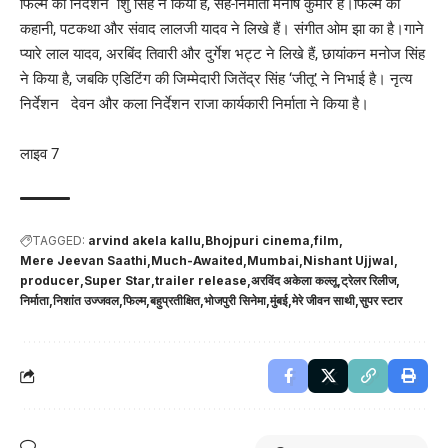
फिल्म का निर्देशन ांशु सिंह ने किया है, सह-निर्माता मनीष कुमार हैं।फिल्म की
कहानी, पटकथा और संवाद लालजी यादव ने लिखे हैं। संगीत ओम झा का है।गाने
प्यारे लाल यादव, अरबिंद तिवारी और दुर्गेश भट्ट ने लिखे हैं, छायांकन मनोज सिंह
ने किया है, जबकि एडिटिंग की जिम्मेदारी जितेंद्र सिंह ‘जीतू’ ने निभाई है। नृत्य
निर्देशन देवन और कला निर्देशन राजा कार्यकारी निर्माता ने किया है।
लाइव 7
TAGGED:
arvind akela kallu
Bhojpuri cinema
film
Mere Jeevan Saathi
Much-Awaited
Mumbai
Nishant Ujjwal
producer
Super Star
trailer release
अरविंद अकेला कल्लू
ट्रेलर रिलीज
निर्माता
निशांत उज्जवल
फिल्म
बहुप्रतीक्षित
भोजपुरी सिनेमा
मुंबई
मेरे जीवन साथी
सुपर स्टार