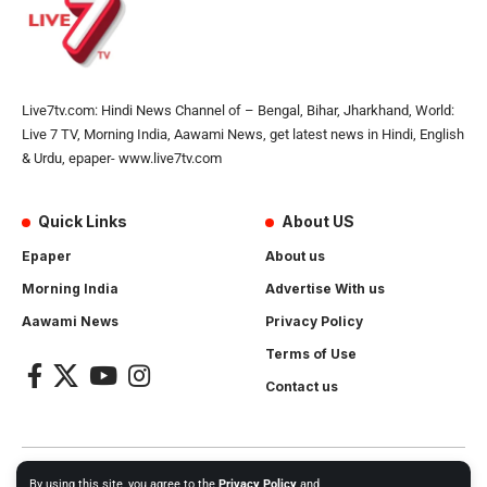
Live7tv.com: Hindi News Channel of – Bengal, Bihar, Jharkhand, World:
Live 7 TV, Morning India, Aawami News, get latest news in Hindi, English
& Urdu, epaper- www.live7tv.com
Quick Links
About US
Epaper
About us
Morning India
Advertise With us
Aawami News
Privacy Policy
Terms of Use
Contact us
2024- All Rights Reserved.
Live 7 tv
. Website Created by and
By using this site, you agree to the
Privacy Policy
and