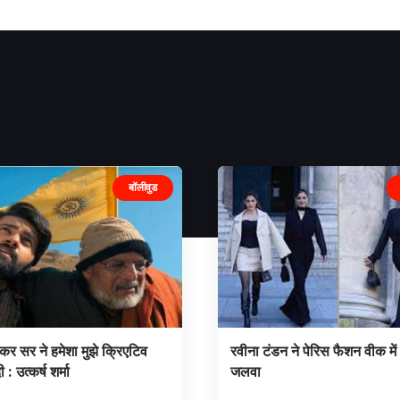
बॉलीवुड
ेकर सर ने हमेशा मुझे क्रिएटिव
रवीना टंडन ने पेरिस फैशन वीक में 
: उत्कर्ष शर्मा
जलवा