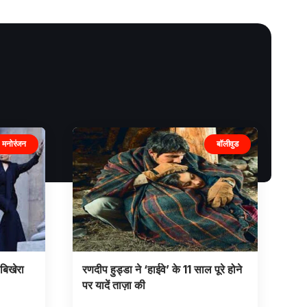
मनोरंजन
बॉलीवुड
बिखेरा
रणदीप हुड्डा ने ‘हाईवे’ के 11 साल पूरे होने
पर यादें ताज़ा की