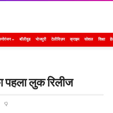
मनोरंजन
बॉलीवुड
भोजपुरी
टेलीविज़न
क्राइम
सोशल
शिक्षा
हे
 का पहला लुक रिलीज