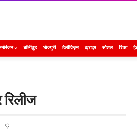
मनोरंजन
बॉलीवुड
भोजपुरी
टेलीविज़न
क्राइम
सोशल
शिक्षा
हे
टर रिलीज