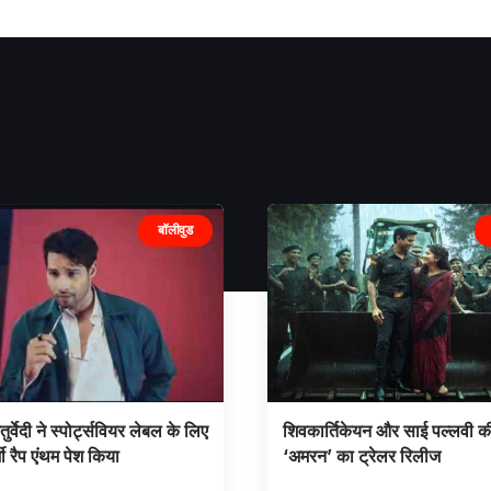
बॉलीवुड
तुर्वेदी ने स्पोर्ट्सवियर लेबल के लिए
शिवकार्तिकेयन और साई पल्लवी क
ी रैप एंथम पेश किया
‘अमरन’ का ट्रेलर रिलीज