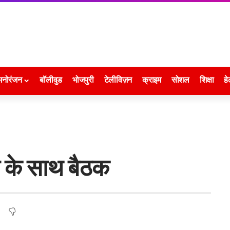
मनोरंजन
बॉलीवुड
भोजपुरी
टेलीविज़न
क्राइम
सोशल
शिक्षा
हे
 के साथ बैठक