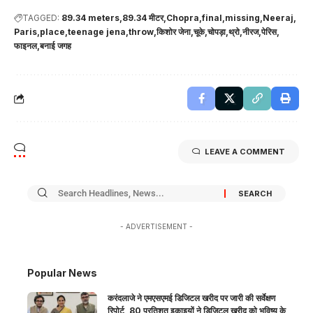
TAGGED:
89.34 meters
89.34 मीटर
Chopra
final
missing
Neeraj
Paris
place
teenage jena
throw
किशोर जेना
चूके
चोपड़ा
थ्रो
नीरज
पेरिस
फाइनल
बनाई जगह
LEAVE A COMMENT
- ADVERTISEMENT -
Popular News
करंदलाजे ने एमएसएमई डिजिटल खरीद पर जारी की सर्वेक्षण
रिपोर्ट, 80 प्रतिशत इकाइयों ने डिजिटल खरीद को भविष्य के