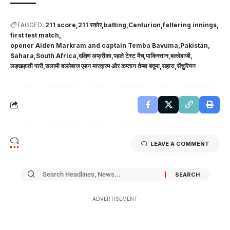
TAGGED:
211 score
211 स्कोर
batting
Centurion
faltering innings
first test match
opener Aiden Markram and captain Temba Bavuma
Pakistan
Sahara
South Africa
दक्षिण अफ्रीका
पहले टेस्ट मैच
पाकिस्तान
बल्लेबाजी
लड़खड़ाती पारी
सलामी बल्लेबाज एडन मारक्रम और कप्तान तेम्बा बवूमा
सहारा
सेंचुरियन
LEAVE A COMMENT
- ADVERTISEMENT -