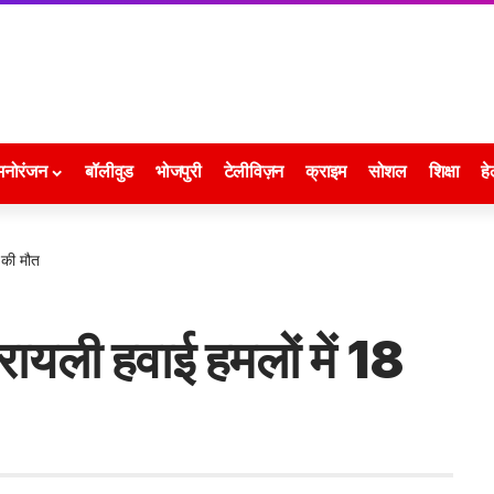
मनोरंजन
बॉलीवुड
भोजपुरी
टेलीविज़न
क्राइम
सोशल
शिक्षा
हे
ं की मौत
इजरायली हवाई हमलों में 18