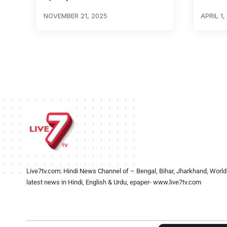
NOVEMBER 21, 2025
APRIL 1,
Live7tv.com: Hindi News Channel of – Bengal, Bihar, Jharkhand, World
latest news in Hindi, English & Urdu, epaper- www.live7tv.com