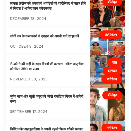
बॉलीवुड
लापता लेडीज़ की अकादमी अवॉर्ड्स की शॉर्टलिस्ट से बाहर होने
से निराश है आमिर खान प्रोडक्शंस
DECEMBER 18, 2024
टेलीविज़न
सोनी सब के कलाकारों ने दशहरा की अपनी यादें साझा कीं
OCTOBER 9, 2024
खेल
रो-को ने की माही के शहर में रनों की बरसात , दक्षिण अफ्रीका
को मिला 350 का लक्ष्य
झारखंड
NOVEMBER 30, 2025
मनोरंजन
बॉलीवुड
जुनैद खान और खुशी कपूर की जोड़ी रोमांटिक फिल्म में आयेगी
नजर
SEPTEMBER 17, 2024
मनोरंजन
निर्मित कौर अहलूवालिया ने अपनी पहली फिल्म शौंकी सरदार