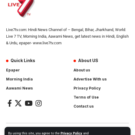
Live7tv.com: Hindi News Channel of – Bengal, Bihar, Jharkhand, World:
Live 7 TV, Morning India, Aawami News, get latest news in Hindi, English
& Urdu, epaper- www.live7tv.com
Quick Links
About US
Epaper
About us
Morning India
Advertise With us
Aawami News
Privacy Policy
Terms of Use
Contact us
2024- All Rights Reserved.
Live 7 tv
. Website Created by and
By using this site, you agree to the
Privacy Policy
and