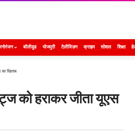
मनोरंजन
बॉलीवुड
भोजपुरी
टेलीविज़न
क्राइम
सोशल
शिक्षा
हे
न का खिताब
िट्ज को हराकर जीता यूएस