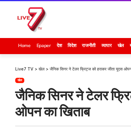
Home
Epaper
देश
विदेश
राजनीती
व्यापार
खेल
Live7 TV
>
खेल
>
जैनिक सिनर ने टेलर फ्रिट्ज को हराकर जीता यूएस ओप
खेल
जैनिक सिनर ने टेलर फ्र
ओपन का खिताब