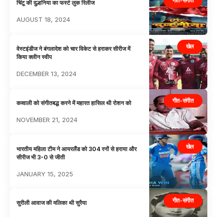
गीत-संगीत
चिंटू की दुल्हनिया का फर्स्ट लुक रिलीज
AUGUST 18, 2024
खेल
वेस्टइंडीज ने बंगलादेश को चार विकेट से हराकर सीरीज में
किया क्लीन स्वीप
DECEMBER 13, 2024
गीत-संगीत
कव्वाली को संगीतबद्ध करने में महारत हासिल थी रोशन को
NOVEMBER 21, 2024
खेल
भारतीय महिला टीम ने आयरलैंड को 304 रनों से हराया और
सीरीज भी 3-0 से जीती
JANUARY 15, 2025
गीत-संगीत
सुरीली आवाज की मलिका थी सुरैया