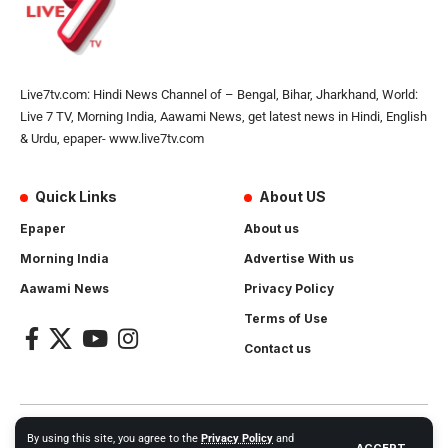
Live7tv.com: Hindi News Channel of – Bengal, Bihar, Jharkhand, World:
Live 7 TV, Morning India, Aawami News, get latest news in Hindi, English
& Urdu, epaper- www.live7tv.com
Quick Links
About US
Epaper
About us
Morning India
Advertise With us
Aawami News
Privacy Policy
Terms of Use
Contact us
2024- All Rights Reserved.
Live 7 tv
. Website Created by and
By using this site, you agree to the
Privacy Policy
and
ACCEPT