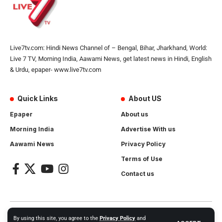
Live7tv.com: Hindi News Channel of – Bengal, Bihar, Jharkhand, World:
Live 7 TV, Morning India, Aawami News, get latest news in Hindi, English
& Urdu, epaper- www.live7tv.com
Quick Links
About US
Epaper
About us
Morning India
Advertise With us
Aawami News
Privacy Policy
Terms of Use
Contact us
2024- All Rights Reserved.
Live 7 tv
. Website Created by and
By using this site, you agree to the
Privacy Policy
and