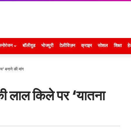
मनोरंजन
बॉलीवुड
भोजपुरी
टेलीविज़न
क्राइम
सोशल
शिक्षा
हे
य’ बनाने की मांग
की लाल किले पर ‘यातना