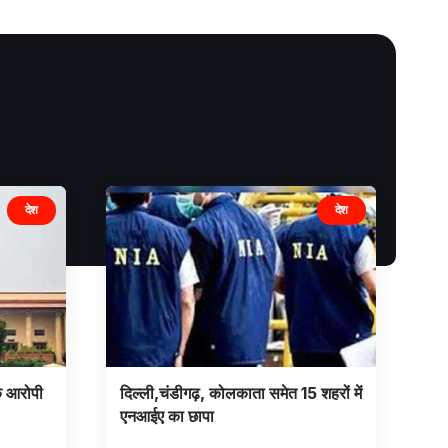
देश
देश
के आरोपी
दिल्ली,चंडीगढ़, कोलकाता समेत 15 शहरों में
एनआईए का छापा