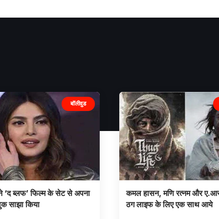
बॉलीवुड
ने ‘द ब्लफ’ फिल्म के सेट से अपना
कमल हासन, मणि रत्नम और ए.आर
ुक साझा किया
ठग लाइफ के लिए एक साथ आये