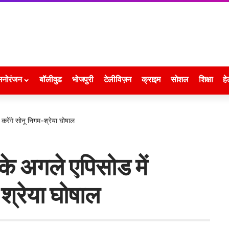
मनोरंजन
बॉलीवुड
भोजपुरी
टेलीविज़न
क्राइम
सोशल
शिक्षा
हे
रेंगे सोनू निगम-श्रेया घोषाल
े अगले एपिसोड में
श्रेया घोषाल