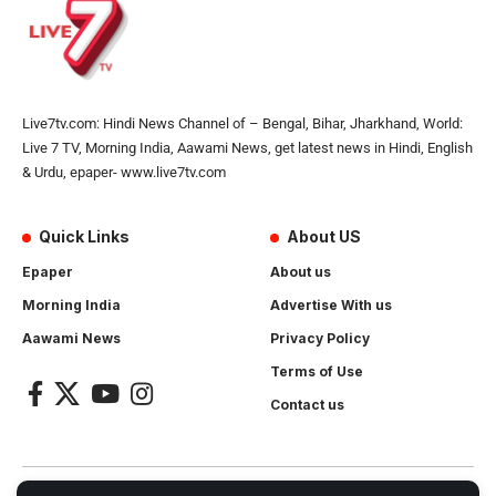
Live7tv.com: Hindi News Channel of – Bengal, Bihar, Jharkhand, World:
Live 7 TV, Morning India, Aawami News, get latest news in Hindi, English
& Urdu, epaper- www.live7tv.com
Quick Links
About US
Epaper
About us
Morning India
Advertise With us
Aawami News
Privacy Policy
Terms of Use
Contact us