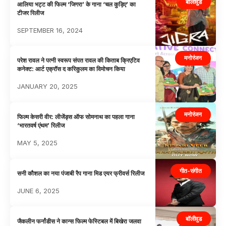
बॉलीवुड
आलिया भट्ट की फिल्म ‘जिगरा’ के गाना ‘चल कुड़िए’ का
टीजर रिलीज
SEPTEMBER 16, 2024
मनोरंजन
परेश रावल ने पत्नी स्वरूप संपत रावल की किताब क्रिएटिव
कनेक्ट: आर्ट एक्रॉस द करिकुलम का विमोचन किया
JANUARY 20, 2025
मनोरंजन
फिल्म केसरी वीर: लीजेंड्स ऑफ सोमनाथ का पहला गाना
‘भारतवर्ष एंथम’ रिलीज
MAY 5, 2025
गीत-संगीत
सनी कौशल का नया पंजाबी रैप गाना मिड एयर फ्रीवर्स रिलीज
JUNE 6, 2025
बॉलीवुड
जैकलीन फर्नांडीस ने कान्स फिल्म फेस्टिबल में बिखेरा जलवा