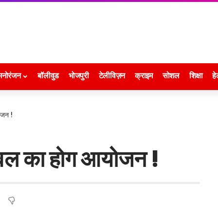
मनोरंजन
बॉलीवुड
भोजपुरी
टेलीविज़न
क्राइम
सोशल
शिक्षा
हे
ोजन !
टिवल का होग आयोजन !