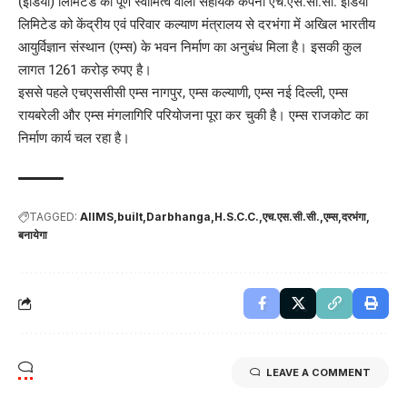
(इंडिया) लिमिटेड की पूर्ण स्वामित्व वाली सहायक कंपनी एच.एस.सी.सी. इंडिया
लिमिटेड को केंद्रीय एवं परिवार कल्याण मंत्रालय से दरभंगा में अखिल भारतीय
आयुर्विज्ञान संस्थान (एम्स) के भवन निर्माण का अनुबंध मिला है। इसकी कुल
लागत 1261 करोड़ रुपए है।
इससे पहले एचएससीसी एम्स नागपुर, एम्स कल्याणी, एम्स नई दिल्ली, एम्स
रायबरेली और एम्स मंगलागिरि परियोजना पूरा कर चुकी है। एम्स राजकोट का
निर्माण कार्य चल रहा है।
TAGGED:
AIIMS
built
Darbhanga
H.S.C.C.
एच.एस.सी.सी.
एम्स
दरभंगा
बनायेगा
LEAVE A COMMENT