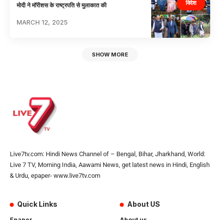
विदेश
मोदी ने मॉरीशस के राष्ट्रपति से मुलाकात की
MARCH 12, 2025
SHOW MORE
Live7tv.com: Hindi News Channel of – Bengal, Bihar, Jharkhand, World:
Live 7 TV, Morning India, Aawami News, get latest news in Hindi, English
& Urdu, epaper- www.live7tv.com
Quick Links
About US
Epaper
About us