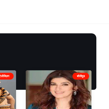
टेलीविज़न
बॉलीवुड