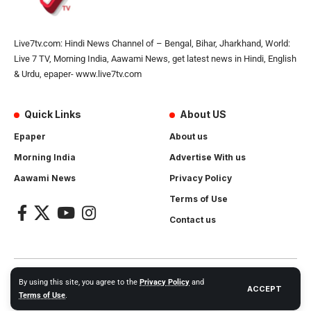
Live7tv.com: Hindi News Channel of – Bengal, Bihar, Jharkhand, World:
Live 7 TV, Morning India, Aawami News, get latest news in Hindi, English
& Urdu, epaper- www.live7tv.com
Quick Links
About US
Epaper
About us
Morning India
Advertise With us
Aawami News
Privacy Policy
Terms of Use
Contact us
2024- All Rights Reserved.
Live 7 tv
. Website Created by and
By using this site, you agree to the
Privacy Policy
and
ACCEPT
Maintanance by
Cotlas Web Solution
Terms of Use
.