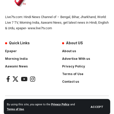
Live7tv.com: Hindi News Channel of – Bengal, Bihar, Jharkhand, World:
Live 7 TV, Morning India, Aawami News, get latest news in Hindi, English
& Urdu, epaper- www.live7tv.com
Quick Links
About US
Epaper
About us
Morning India
Advertise With us
Aawami News
Privacy Policy
Terms of Use
Contact us
2024- All Rights Reserved.
Live 7 tv
. Website Created by and
By using this site, you agree to the
Privacy Policy
and
ACCEPT
Maintanance by
Cotlas Web Solution
Terms of Use
.