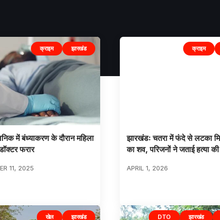
क्राइम
झारखंड
क्राइम
िनिक में बंध्याकरण के दौरान महिला
झारखंडः चतरा में फंदे से लटका म
डॉक्टर फरार
का शव, परिजनों ने जताई हत्या क
R 11, 2025
APRIL 1, 2026
खेल
झारखंड
DTO
झारखंड