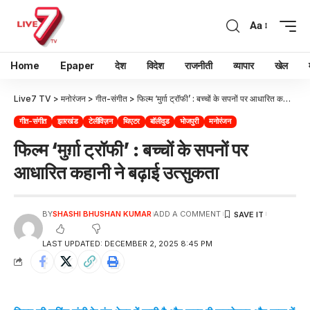
Aa
Home
Epaper
देश
विदेश
राजनीती
व्यापार
खेल
Live7 TV
>
मनोरंजन
>
गीत-संगीत
>
फिल्म ‘मुर्ग़ा ट्रॉफी’ : बच्चों के सपनों पर आधारित कहानी ने बढ़ाई उत्सुकता
गीत-संगीत
झारखंड
टेलीविज़न
थिएटर
बॉलीवुड
भोजपुरी
मनोरंजन
फिल्म ‘मुर्ग़ा ट्रॉफी’ : बच्चों के सपनों पर
आधारित कहानी ने बढ़ाई उत्सुकता
BY
SHASHI BHUSHAN KUMAR
ADD A COMMENT
LAST UPDATED: DECEMBER 2, 2025 8:45 PM