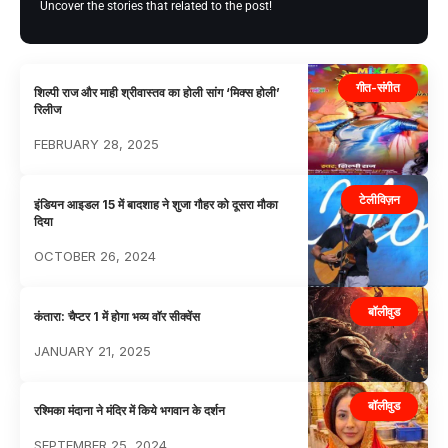
Uncover the stories that related to the post!
गीत-संगीत
शिल्पी राज और माही श्रीवास्तव का होली सांग ‘मिक्स होली’
रिलीज
FEBRUARY 28, 2025
टेलीविज़न
इंडियन आइडल 15 में बादशाह ने शुजा गौहर को दूसरा मौका
दिया
OCTOBER 26, 2024
बॉलीवुड
कंतारा: चैप्टर 1 में होगा भव्य वॉर सीक्वेंस
JANUARY 21, 2025
बॉलीवुड
रश्मिका मंदाना ने मंदिर में किये भगवान के दर्शन
SEPTEMBER 25, 2024