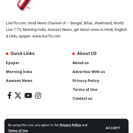
Live7tv.com: Hindi News Channel of – Bengal, Bihar, Jharkhand, World:
Live 7 TV, Morning India, Aawami News, get latest news in Hindi, English
& Urdu, epaper- www.live7tv.com
Quick Links
About US
Epaper
About us
Morning India
Advertise With us
Aawami News
Privacy Policy
Terms of Use
Contact us
2024- All Rights Reserved.
Live 7 tv
. Website Created by and
By using this site, you agree to the
Privacy Policy
and
ACCEPT
Maintanance by
Cotlas Web Solution
Terms of Use
.