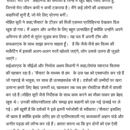
‘सैयारा’ मेरी उन कहानियों को समर्पित है जिन्हें मैं खुद बेहद पसंद करता हूं,
जिनसे मेरा जीवन कभी न कभी टकराया है। मैंने कई लोगों की असाधारण
कहानियाँ सुनी हैं, जो मेरे लिए प्रेरणा बनीं।
मोहित सूरी ने कहा,’सैयारा’ के टीज़र को मिली एकमत प्रतिक्रिया देखकर दिल
खुश हो गया। मैं अहान और अनीत के लिए बहुत उत्साहित हूँ क्योंकि उन्होंने अपने
अभिनय से लोगों से तुरंत जुड़ाव बना लिया। यह पल मैं अपनी टीम और
वायआरएफ के साथ साझा करना चाहता हूँ। है कि जैसे-जैसे हम फिल्म की
मार्केटिंग में इसकी अलग-अलग परतें खोलते जाएंगे, लोग उससे उतना ही जुड़ते
जाएंगे।
वाईआरएफ के सीईओ और निर्माता अक्षय विधानी ने कहा,रोमांस यशराज फिल्म्स
की पहचान रहा है। ‘सैयारा’ के माध्यम से हम के उस पक्ष को एक्सप्लोर कर रहे हैं
जो गहराई से भावुक, पर साथ ही उत्साहवर्धक भी है। दर्शकों की उम्मीदों पर खरा
उतरना हमारे लिए बेहद ज़रूरी था, खासकर तब जब हम रोमांटिक शैली में वापसी
कर रहे हैं।मोहित सूरी जैसे निर्देशक के साथ काम करने का मौका पाकर हम बेहद
खुश थे। उनकी संवेदनशीलता और समझ इस कहानी को एक नई ऊंचाई पर ले
गई। हमें खुशी है कि दर्शकों ने इसे इतनी गर्मजोशी से स्वीकारा।’सैयारा’ इसलिए
भी खास है क्योंकि इसके ज़रिए हम दो प्रतिभाशाली नए कलाकारों अहान पांडे और
अनीत पड्डा को लॉन्च कर रहे हैं। हमारा सपना था कि इन दोनों को एक ऐसी