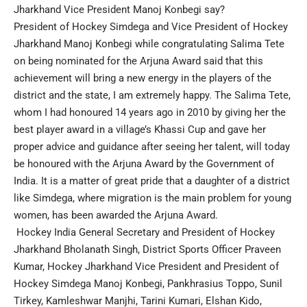
Jharkhand Vice President Manoj Konbegi say?
President of Hockey Simdega and Vice President of Hockey
Jharkhand Manoj Konbegi while congratulating Salima Tete
on being nominated for the Arjuna Award said that this
achievement will bring a new energy in the players of the
district and the state, I am extremely happy. The Salima Tete,
whom I had honoured 14 years ago in 2010 by giving her the
best player award in a village’s Khassi Cup and gave her
proper advice and guidance after seeing her talent, will today
be honoured with the Arjuna Award by the Government of
India. It is a matter of great pride that a daughter of a district
like Simdega, where migration is the main problem for young
women, has been awarded the Arjuna Award.
Hockey India General Secretary and President of Hockey
Jharkhand Bholanath Singh, District Sports Officer Praveen
Kumar, Hockey Jharkhand Vice President and President of
Hockey Simdega Manoj Konbegi, Pankhrasius Toppo, Sunil
Tirkey, Kamleshwar Manjhi, Tarini Kumari, Elshan Kido,