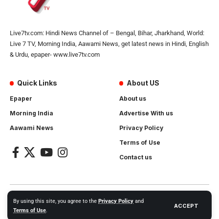
Live7tv.com: Hindi News Channel of – Bengal, Bihar, Jharkhand, World:
Live 7 TV, Morning India, Aawami News, get latest news in Hindi, English
& Urdu, epaper- www.live7tv.com
Quick Links
About US
Epaper
About us
Morning India
Advertise With us
Aawami News
Privacy Policy
Terms of Use
Contact us
2024- All Rights Reserved.
Live 7 tv
. Website Created by and
By using this site, you agree to the
Privacy Policy
and
ACCEPT
Maintanance by
Cotlas Web Solution
Terms of Use
.