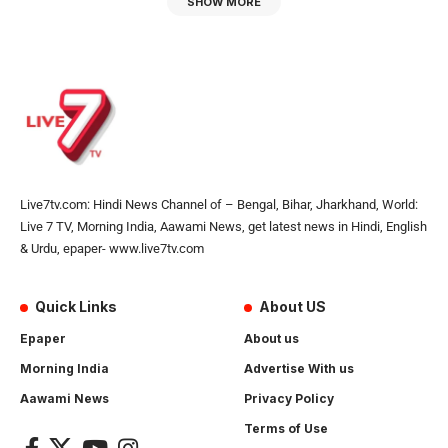
SHOW MORE
Live7tv.com: Hindi News Channel of – Bengal, Bihar, Jharkhand, World:
Live 7 TV, Morning India, Aawami News, get latest news in Hindi, English
& Urdu, epaper- www.live7tv.com
Quick Links
About US
Epaper
About us
Morning India
Advertise With us
Aawami News
Privacy Policy
Terms of Use