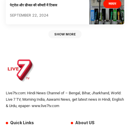
व्यापार
पेट्रोल और डीजल की कीमताें में टिकाव
SEPTEMBER 22, 2024
SHOW MORE
Live7tv.com: Hindi News Channel of – Bengal, Bihar, Jharkhand, World:
Live 7 TV, Morning India, Aawami News, get latest news in Hindi, English
& Urdu, epaper- www.live7tv.com
Quick Links
About US