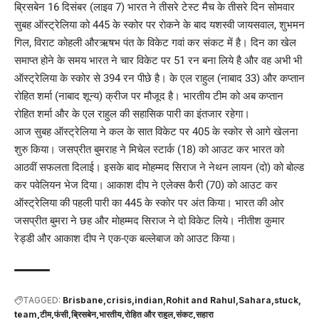
ब्रिसबेन 16 दिसंबर (लाइव 7) भारत ने तीसरे टेस्ट मैच के तीसरे दिन सोमवार
सुबह ऑस्ट्रेलिया को 445 के स्कोर पर राेकने के बाद यशस्वी जायसवाल, शुभमन
गिल, विराट कोहली औरऋषभ पंत के विकेट गवां कर संकट में है। दिन का खेल
समाप्त होने के समय भारत ने चार विकेट पर 51 रन बना लिये है और वह अभी भी
ऑस्ट्रेलिया के स्कोर से 394 रन पीछे है। के एल राहुल (नाबाद 33) और कप्तान
रोहित शर्मा (नाबाद शून्य) क्रीज पर मौजूद है। भारतीय टीम को अब कप्तान
रोहित शर्मा और के एल राहुल की सहासिक पारी का इंतजार रहेगा।
आज सुबह ऑस्ट्रेलिया ने कल के सात विकेट पर 405 के स्कोर से आगे खेलना
शुरु किया। जसप्रीत बुमराह ने मिचेल स्टार्क (18) को आउट कर भारत को
आठवीं सफलता दिलाई। इसके बाद मोहम्मद सिराज ने नेथन लायन (दो) को बोल्ड
कर पवेलियन भेज दिया। आकाश दीप ने एलेक्स कैरी (70) काे आउट कर
ऑस्ट्रेलिया की पहली पारी का 445 के स्कोर पर अंत किया। भारत की ओर
जसप्रीत बुमरा ने छह और मोहम्मद सिराज ने दो विकेट लिये। नीतीश कुमार
रेड्डी और आकाश दीप ने एक-एक बल्लेबाज काे आउट किया।
TAGGED:
Brisbane
crisis
indian
Rohit and Rahul
Sahara
stuck
team
टीम
फंसी
ब्रिसबेन
भारतीय
रोहित और राहुल
संकट
सहारा