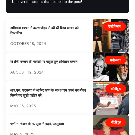
Uncover the stories that related to the post!
टेलीविज़न
अमिताभ बच्चन ने करण जौहर से की थी विद्या बालन की
सिफारिश
OCTOBER 18, 2024
मनोरंजन
मां तेजी बच्चन की जयंती पर भावुक हुए अमिताभ बच्चन
AUGUST 12, 2024
बॉलीवुड
आर.एस. प्रसन्ना ने आमिर खान के साथ काम करने का मौका
मिलने पर खुशी जाहिर की
MAY 16, 2025
बॉलीवुड
पश्मीना रोशन के नए लुक ने बढ़ाई उत्सुकता
MAY 5, 2025