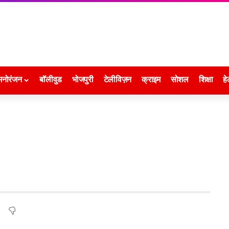
मनोरंजन
बॉलीवुड
भोजपुरी
टेलीविज़न
क्राइम
सोशल
शिक्षा
हे