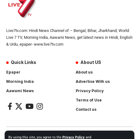
Live7tv.com: Hindi News Channel of – Bengal, Bihar, Jharkhand, World:
Live 7 TV, Morning India, Aawami News, get latest news in Hindi, English
& Urdu, epaper- www.live7tv.com
Quick Links
About US
Epaper
About us
Morning India
Advertise With us
Aawami News
Privacy Policy
Terms of Use
Contact us
2024- All Rights Reserved.
Live 7 tv
. Website Created by and
By using this site, you agree to the
Privacy Policy
and