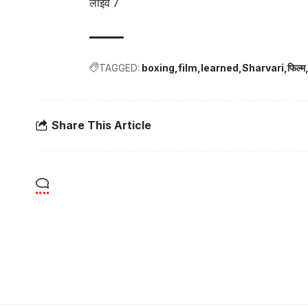
लाइव 7
TAGGED:
boxing
film
learned
Sharvari
फिल्म
Share This Article