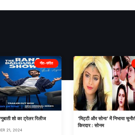
गीत-संगीत
्गुबाती शो का ट्रेलर रिलीज
‘मिट्टी और सोना’ में निभाया चुनौती
किरदार : सोनम
R 21, 2024