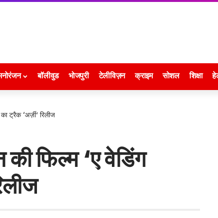
मनोरंजन
बॉलीवुड
भोजपुरी
टेलीविज़न
क्राइम
सोशल
शिक्षा
हे
 का ट्रैक ‘अर्ज़ी’ रिलीज
न की फिल्म ‘ए वेडिंग
 रिलीज