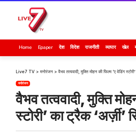
Home
Epaper
देश
विदेश
राजनीती
व्यापार
खेल
Live7 TV
>
मनोरंजन
>
वैभव तत्ववादी, मुक्ति मोहन की फिल्म ‘ए वेडिंग स्टोरी’
मनोरंजन
वैभव तत्ववादी, मुक्ति मोह
स्टोरी’ का ट्रैक ‘अर्ज़ी’