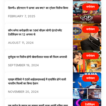
मनोरंजन
डिज्नी+ हॉटस्टार ने ऊप्स! अब क्या? का ट्रेलर रिलीज किया
FEBRUARY 7, 2025
मनोरंजन
कौन बनेगा करोड़पति का 16वां सीज़न सोनी एंटरटेनमेंट
टेलीविज़न पर 12 अगस्त से
AUGUST 11, 2024
मनोरंजन
दुर्गापूजा पर रिलीज होगी खेसारीलाल यादव की फिल्म अपराधी
SEPTEMBER 19, 2024
मनोरंजन
प्राइम वीडियो ने 55वें आईएफएफआई में प्रदर्शित होने वाली
भारतीय फिल्मों का किया ऐलान
NOVEMBER 20, 2024
टेलीविज़न
एक करोड़ के सवाल का सामना करती नज़र आएंगी इश्तिा गुप्ता