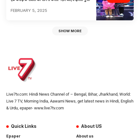
FEBRUARY 5, 2025
SHOW MORE
Live7tv.com: Hindi News Channel of – Bengal, Bihar, Jharkhand, World:
Live 7 TV, Morning India, Aawami News, get latest news in Hindi, English
& Urdu, epaper- www.live7tv.com
Quick Links
About US
Epaper
About us