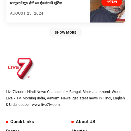
मनोरंजन
अक्टूबर में शुरू होगी लव एंड वॉर की शूटिंग!
AUGUST 25, 2024
SHOW MORE
Live7tv.com: Hindi News Channel of – Bengal, Bihar, Jharkhand, World:
Live 7 TV, Morning India, Aawami News, get latest news in Hindi, English
& Urdu, epaper- www.live7tv.com
Quick Links
About US
Epaper
About us