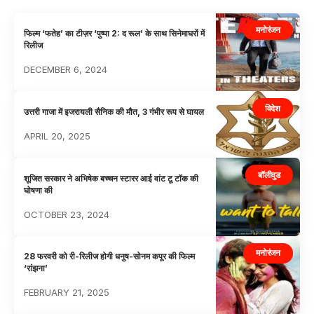
मनोरंजन
फिल्म ‘फतेह’ का टीज़र ‘पुष्पा 2: द रूल’ के साथ सिनेमाघरों में
रिलीज
DECEMBER 6, 2024
विदेश
उत्तरी गाजा में इजरायली सैनिक की मौत, 3 गंभीर रूप से घायल
APRIL 20, 2025
बॉलीवुड
शूजित सरकार ने अभिषेक बच्चन स्टारर आई वांट टू टॉक की
घोषणा की
OCTOBER 23, 2024
मनोरंजन
28 फरवरी को री-रिलीज होगी धनुष-सोनम कपूर की फिल्म
‘रांझना’
FEBRUARY 21, 2025