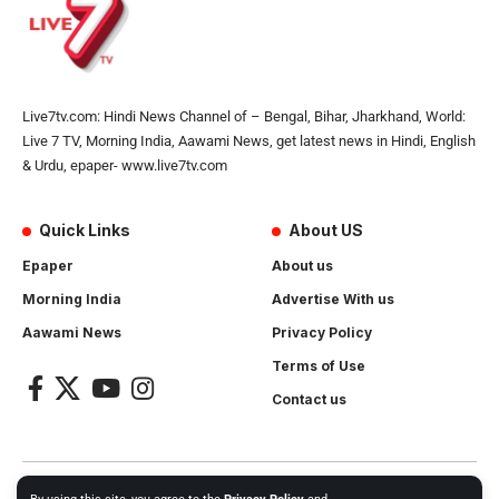
Live7tv.com: Hindi News Channel of – Bengal, Bihar, Jharkhand, World:
Live 7 TV, Morning India, Aawami News, get latest news in Hindi, English
& Urdu, epaper- www.live7tv.com
Quick Links
About US
Epaper
About us
Morning India
Advertise With us
Aawami News
Privacy Policy
Terms of Use
Contact us
2024- All Rights Reserved.
Live 7 tv
. Website Created by and